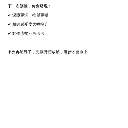
下一次訓練，你會發現：
✔ 深蹲更沉、推舉更穩
✔ 肌肉感受度大幅提升
✔ 動作流暢不再卡卡
不要再硬練了，先讓身體放鬆，進步才會跟上