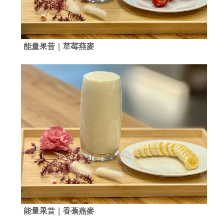
能量果昔｜草莓燕麥
能量果昔｜香蕉燕麥