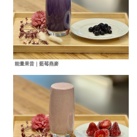
能量果昔｜藍莓燕麥