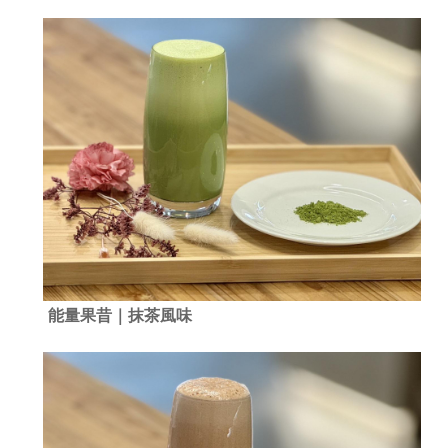
能量果昔｜抹茶風味